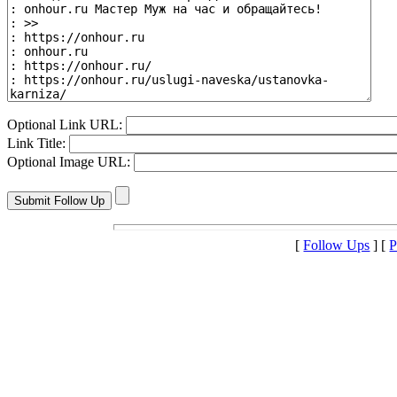
Optional Link URL:
Link Title:
Optional Image URL:
[
Follow Ups
] [
P