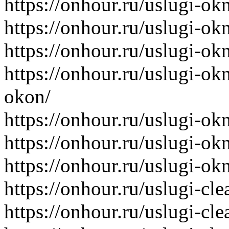
https://onhour.ru/uslugi-ok
https://onhour.ru/uslugi-ok
https://onhour.ru/uslugi-ok
https://onhour.ru/uslugi-ok
okon/
https://onhour.ru/uslugi-ok
https://onhour.ru/uslugi-ok
https://onhour.ru/uslugi-o
https://onhour.ru/uslugi-cle
https://onhour.ru/uslugi-cl