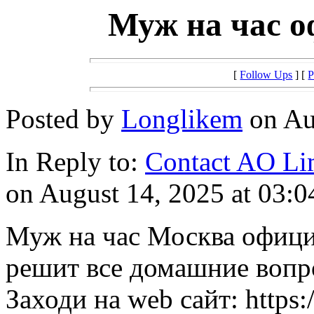
Муж на час 
[
Follow Ups
] [
P
Posted by
Longlikem
on Aug
In Reply to:
Contact AO Li
on August 14, 2025 at 03:0
Муж на час Москва офици
решит все домашние вопр
Заходи на web сайт: https: