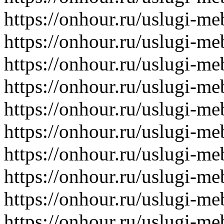
https://onhour.ru/uslugi-me
https://onhour.ru/uslugi-me
https://onhour.ru/uslugi-me
https://onhour.ru/uslugi-me
https://onhour.ru/uslugi-me
https://onhour.ru/uslugi-m
https://onhour.ru/uslugi-m
https://onhour.ru/uslugi-me
https://onhour.ru/uslugi-me
https://onhour.ru/uslugi-me