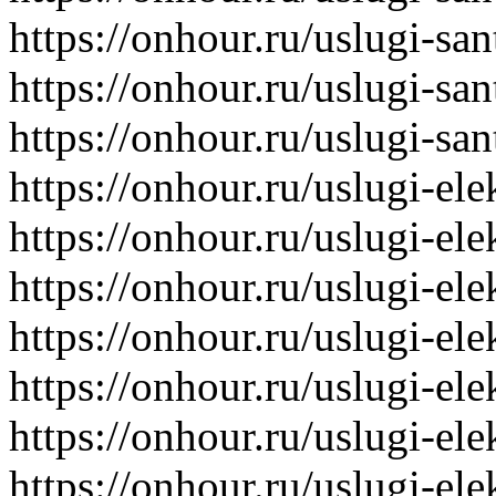
https://onhour.ru/uslugi-sa
https://onhour.ru/uslugi-sa
https://onhour.ru/uslugi-s
https://onhour.ru/uslugi-el
https://onhour.ru/uslugi-el
https://onhour.ru/uslugi-el
https://onhour.ru/uslugi-el
https://onhour.ru/uslugi-ele
https://onhour.ru/uslugi-el
https://onhour.ru/uslugi-el