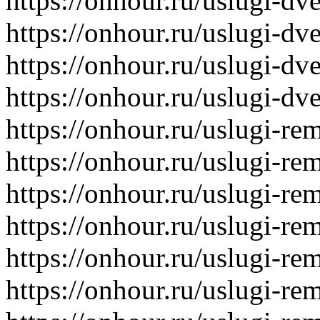
https://onhour.ru/uslugi-dv
https://onhour.ru/uslugi-dv
https://onhour.ru/uslugi-dv
https://onhour.ru/uslugi-dv
https://onhour.ru/uslugi-re
https://onhour.ru/uslugi-r
https://onhour.ru/uslugi-re
https://onhour.ru/uslugi-re
https://onhour.ru/uslugi-re
https://onhour.ru/uslugi-re