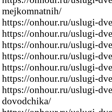
mejkomnatnih/
https://onhour.ru/uslugi-d
https://onhour.ru/uslugi-dv
https://onhour.ru/uslugi-dv
https://onhour.ru/uslugi-dv
https://onhour.ru/uslugi-dve
https://onhour.ru/uslugi-dv
https://onhour.ru/uslugi-dv
dovodchika/