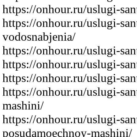
https://onhour.ru/uslugi-sa
https://onhour.ru/uslugi-sa
vodosnabjenia/
https://onhour.ru/uslugi-sa
https://onhour.ru/uslugi-s
https://onhour.ru/uslugi-sa
https://onhour.ru/uslugi-sa
mashini/
https://onhour.ru/uslugi-sa
posudamoechnoy-mashini/