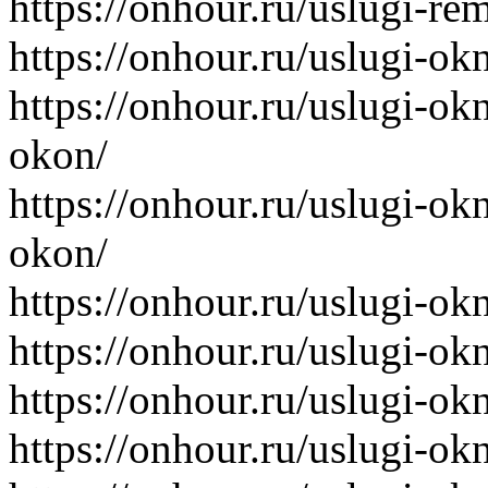
https://onhour.ru/uslugi-re
https://onhour.ru/uslugi-ok
https://onhour.ru/uslugi-ok
okon/
https://onhour.ru/uslugi-ok
okon/
https://onhour.ru/uslugi-ok
https://onhour.ru/uslugi-ok
https://onhour.ru/uslugi-ok
https://onhour.ru/uslugi-o