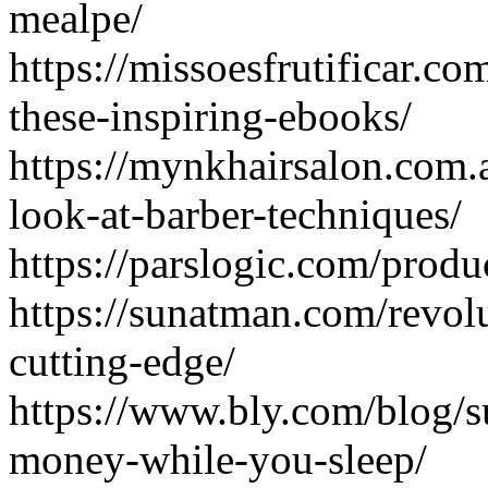
mealpe/
https://missoesfrutificar.c
these-inspiring-ebooks/
https://mynkhairsalon.com.a
look-at-barber-techniques/
https://parslogic.com/prod
https://sunatman.com/revol
cutting-edge/
https://www.bly.com/blog/s
money-while-you-sleep/