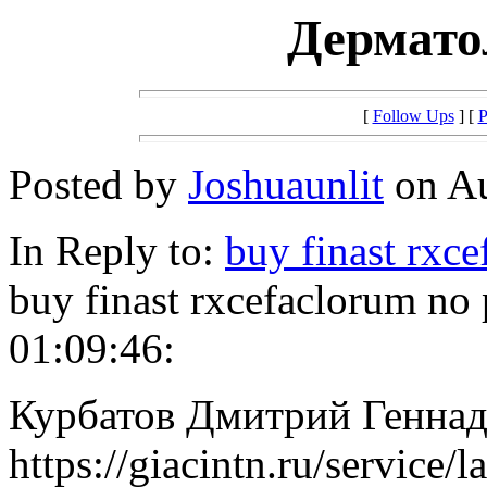
Дермато
[
Follow Ups
] [
P
Posted by
Joshuaunlit
on Au
In Reply to:
buy finast rxc
buy finast rxcefaclorum no
01:09:46:
Курбатов Дмитрий Геннад
https://giacintn.ru/service