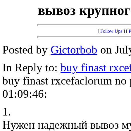
вывоз крупног
[
Follow Ups
] [
P
Posted by
Gictorbob
on Jul
In Reply to:
buy finast rxc
buy finast rxcefaclorum no
01:09:46:
1.
Нужен надежный вывоз м