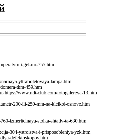
й
peratyrnii-gel-mr-755.htm
arnaya-yltrafioletovaya-lampa.htm
erdomera-tkm-459.htm
ttps://www.ndt-club.com/fotogalereya-13.htm
ametr-200-ili-250-mm-na-kleikoi-osnove.htm
-izmeritelnaya-stoika-shtativ-ta-630.htm
-304-ystroistva-i-prisposobleniya-yzk.htm
dlya-defektoskopov.htm