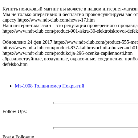
Купить поисковый магнит вы можете в нашем интернет-магазине h
Мы не только оперативно и бесплатно проконсультируем вас о
адресу https://www.ndt-club.com/news-17.htm
Наш интернет-магазин – это репутация проверенного продавца
https://www.ndt-club.com/product-901-iskra-30-elektroiskrovoi-defe
"
Обновлено 24 фев 2017 https://www.ndt-club.com/product-555-metol
https://www.ndt-club.com/product-837-kalibrovochnii-obrazec-ucb0
https://www.ndt-club.com/produkcija-296-ocenka-zapilennosti.htm
абразивоструйные, воздушные, окрасочные, соединения, прибор
defelsko.htm
Мт-1008 Толщиномер Покрытий
Follow Ups:
Post a Followup