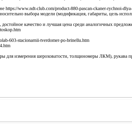
ttps://www.ndt-club.com/product-880-pascan-ckaner-rychnoi-dlya-
тносительно выбора модели (модификация, габариты, цель испол
, достойное качество и лучшая цена среди аналогичных предлож
ktoskop.htm
ab-603-stacionarnii-tverdomer-po-brinellu.htm
14.htm
ы для измерения шероховатости, толщиномеры ЛКМ), рукава пром