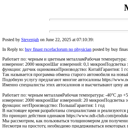
Posted by
Stevenjah
on June 22, 2025 at 07:10:39:
In Reply to:
buy finast rxcefaclorum no physician
posted by buy finas
Работает по: черным и цветным металламРабочая температура: -4
измерение: 2000 микронШаг измерений: 0,1 микронПодсветка эк
функции: датчик оцинковкиПроизводство: КитайГарантия: 1 г
Так называется программа обмена старого автомобиля на новый с 
Подобную услугу предлагают многие автосалоны https://www.ndt-c
Именно специалисты этих автосалонов и высчитывают цену авто
Работает по: черным металламРабочая температура: -40°С до +50°
измерение: 2000 микронШаг измерений: 20 микронПодсветка экр
функции: нетПроизводство: ПольшаГарантия: 1 год
В настоящее время разработаны специалистами и реализуются разл
Но принцип действия одинаков https://www.ndt-club.com/produkci
Мы рассмотрим, как пользоваться толщиномером для получения пра
Несмотря на простоту, необходимо придерживаться некоторых прав