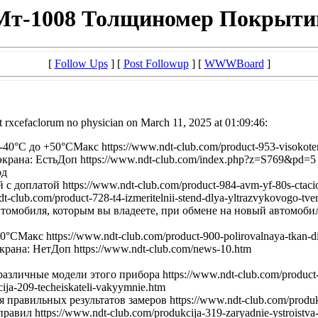
Мт-1008 Толщиномер Покрыти
[
Follow Ups
] [
Post Followup
] [
WWWBoard
]
t rxcefaclorum no physician on March 11, 2025 at 01:09:46:
0°С до +50°СМакс https://www.ndt-club.com/product-953-visokotem
рана: ЕстьДоп https://www.ndt-club.com/index.php?z=S769&pd=5
од
доплатой https://www.ndt-club.com/product-984-avm-yf-80s-ctacion
lub.com/product-728-t4-izmeritelnii-stend-dlya-yltrazvykovogo-tv
мобиля, которым вы владеете, при обмене на новый автомобиль h
СМакс https://www.ndt-club.com/product-900-polirovalnaya-tkan-di
ана: НетДоп https://www.ndt-club.com/news-10.htm
ичные модели этого прибора https://www.ndt-club.com/product-760
ja-209-techeiskateli-vakyymnie.htm
вильных результатов замеров https://www.ndt-club.com/produkcija
ил https://www.ndt-club.com/produkcija-319-zaryadnie-ystroistva-