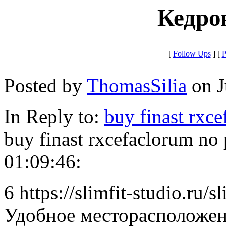
Кедро
[
Follow Ups
] [
P
Posted by
ThomasSilia
on J
In Reply to:
buy finast rxc
buy finast rxcefaclorum no
01:09:46:
6 https://slimfit-studio.ru/sl
Удобное месторасположен