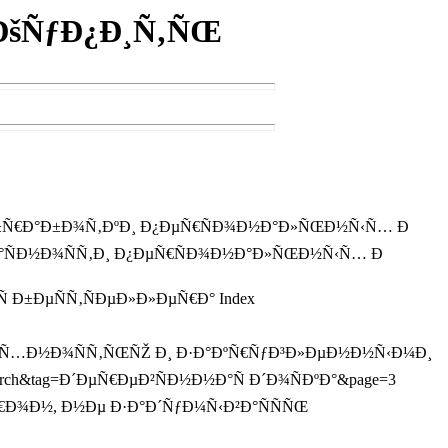
ÐšÑƒÐ¿Ð¸Ñ‚ÑŒ
Ð±Ñ€Ð°Ð±Ð¾Ñ‚ÐºÐ¸ Ð¿ÐµÑ€ÑÐ¾Ð½Ð°Ð»ÑŒÐ½Ñ‹Ñ… Ð
Ð°ÑÐ½Ð¾ÑÑ‚Ð¸ Ð¿ÐµÑ€ÑÐ¾Ð½Ð°Ð»ÑŒÐ½Ñ‹Ñ… Ð
Ñ Ð±ÐµÑÑ‚ÑÐµÐ»Ð»ÐµÑ€Ð° Index
Ñ€Ñ…Ð½Ð¾ÑÑ‚ÑŒÑŽ Ð¸ Ð·Ð°ÐºÑ€ÑƒÐ³Ð»ÐµÐ½Ð½Ñ‹Ð¼Ð¸
search&tag=Ð´ÐµÑ€ÐµÐ²ÑÐ½Ð½Ð°Ñ Ð´Ð¾ÑÐºÐ°&page=3
€Ð¾Ð½, Ð½Ðµ Ð·Ð°Ð´ÑƒÐ¼Ñ‹Ð²Ð°ÑÑÑŒ