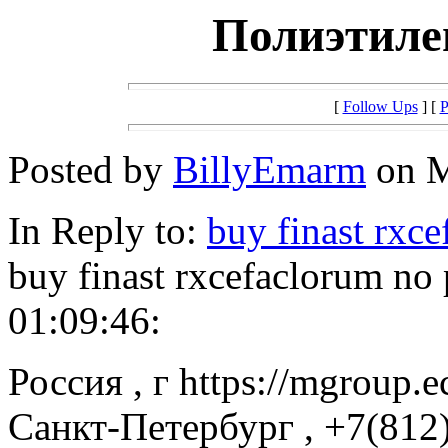
Полиэтиле
[
Follow Ups
] [
P
Posted by
BillyEmarm
on M
In Reply to:
buy finast rxc
buy finast rxcefaclorum no
01:09:46:
Россия , г https://mgroup.
Санкт-Петербург , +7(812