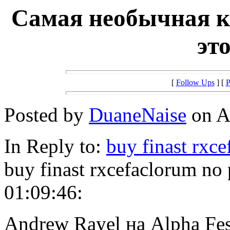
Самая необычная к
эт
[
Follow Ups
] [
P
Posted by
DuaneNaise
on Ap
In Reply to:
buy finast rxc
buy finast rxcefaclorum no
01:09:46:
Andrew Rayel на Alpha Fes