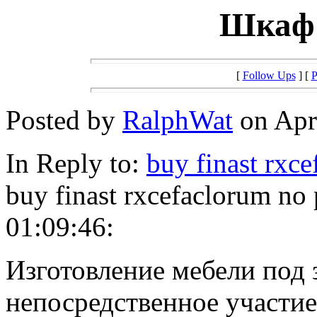
Шкаф 
[
Follow Ups
] [
P
Posted by
RalphWat
on Apri
In Reply to:
buy finast rxc
buy finast rxcefaclorum no
01:09:46:
Изготовление мебели под 
непосредственное участие