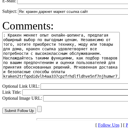
E-Mail:
Subject:
Comments:
Optional Link URL:
Link Title:
Optional Image URL:
[
Follow Ups
] [
P