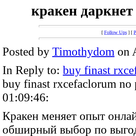
кракен даркнет
[
Follow Ups
] [
P
Posted by
Timothydom
on A
In Reply to:
buy finast rxc
buy finast rxcefaclorum no
01:09:46:
Кракен меняет опыт онла
обширный выбор по выго