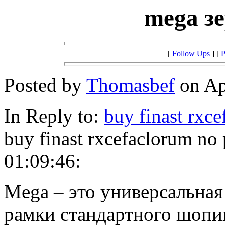
mega з
[
Follow Ups
] [
P
Posted by
Thomasbef
on Apr
In Reply to:
buy finast rxc
buy finast rxcefaclorum no
01:09:46:
Mega – это универсальная
рамки стандартного шопин