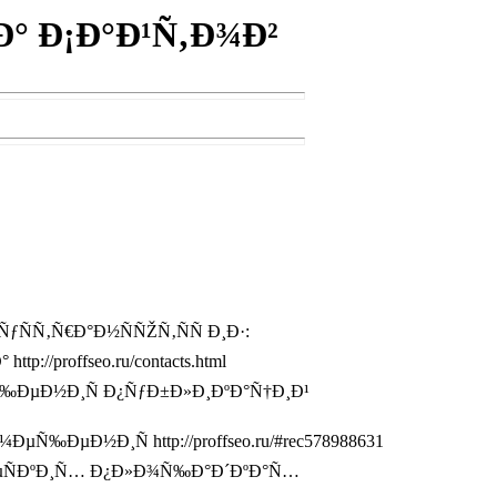
Ð° Ð¡Ð°Ð¹Ñ‚Ð¾Ð²
ÑÑ‚Ñ€Ð°Ð½ÑÑŽÑ‚ÑÑ Ð¸Ð·:
proffseo.ru/contacts.html
‰ÐµÐ½Ð¸Ñ Ð¿ÑƒÐ±Ð»Ð¸ÐºÐ°Ñ†Ð¸Ð¹
ÐµÐ½Ð¸Ñ http://proffseo.ru/#rec578988631
µÑÐºÐ¸Ñ… Ð¿Ð»Ð¾Ñ‰Ð°Ð´ÐºÐ°Ñ…