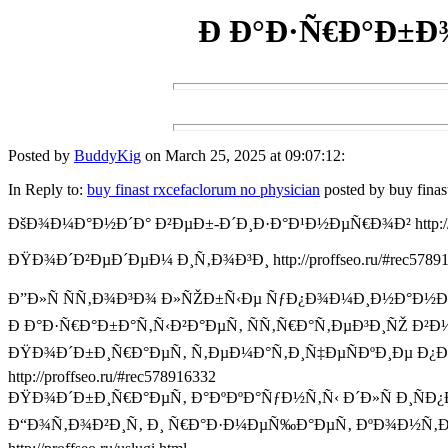
Ð Ð°Ð·Ñ€Ð°Ð±Ð¾
Posted by
BuddyKig
on March 25, 2025 at 09:07:12:
In Reply to:
buy finast rxcefaclorum no physician
posted by buy finas
ÐšÐ¾Ð¼Ð°Ð½Ð´Ð° Ð²ÐµÐ±-Ð´Ð¸Ð·Ð°Ð¹Ð½ÐµÑ€Ð¾Ð² http://pr
ÐŸÐ¾Ð´Ð²ÐµÐ´ÐµÐ¼ Ð¸Ñ‚Ð¾Ð³Ð¸ http://proffseo.ru/#rec5789
Ð”Ð»Ñ ÑÑ‚Ð¾Ð³Ð¾ Ð»ÑŽÐ±Ñ‹Ðµ ÑƒÐ¿Ð¾Ð¼Ð¸Ð½Ð°Ð½Ð¸Ñ
Ð Ð°Ð·Ñ€Ð°Ð±Ð°Ñ‚Ñ‹Ð²Ð°ÐµÑ‚ ÑÑ‚Ñ€Ð°Ñ‚ÐµÐ³Ð¸ÑŽ Ð²Ð½Ðµ
ÐŸÐ¾Ð´Ð±Ð¸Ñ€Ð°ÐµÑ‚ Ñ‚ÐµÐ¼Ð°Ñ‚Ð¸Ñ‡ÐµÑÐºÐ¸Ðµ Ð¿Ð
http://proffseo.ru/#rec578916332
ÐŸÐ¾Ð´Ð±Ð¸Ñ€Ð°ÐµÑ‚ Ð°ÐºÐºÐ°ÑƒÐ½Ñ‚Ñ‹ Ð´Ð»Ñ Ð¸ÑÐ¿Ð¾
Ð“Ð¾Ñ‚Ð¾Ð²Ð¸Ñ‚ Ð¸ Ñ€Ð°Ð·Ð¼ÐµÑ‰Ð°ÐµÑ‚ ÐºÐ¾Ð½Ñ‚